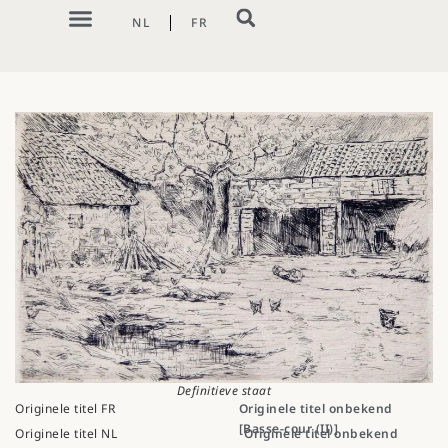
NL
FR
Definitieve staat
Originele titel FR
Originele titel onbekend
[Basse-cour (II)]
Originele titel NL
Originele titel onbekend