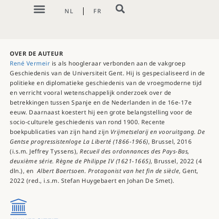
NL
FR
OVER DE AUTEUR
René Vermeir
is als hoogleraar verbonden aan de vakgroep
Geschiedenis van de Universiteit Gent. Hij is gespecialiseerd in de
politieke en diplomatieke geschiedenis van de vroegmoderne tijd
en verricht vooral wetenschappelijk onderzoek over de
betrekkingen tussen Spanje en de Nederlanden in de 16e-17e
eeuw. Daarnaast koestert hij een grote belangstelling voor de
socio-culturele geschiedenis van rond 1900. Recente
boekpublicaties van zijn hand zijn
Vrijmetselarij en vooruitgang.
De
Gentse progressistenloge La Liberté (1866-1966)
, Brussel, 2016
(i.s.m. Jeffrey Tyssens),
Recueil des ordonnances des Pays-Bas,
deuxième série. Règne de Philippe IV (1621-1665)
, Brussel, 2022 (4
dln.), en
Albert Baertsoen. Protagonist van het fin de siècle
, Gent,
2022 (red., i.s.m. Stefan Huygebaert en Johan De Smet).