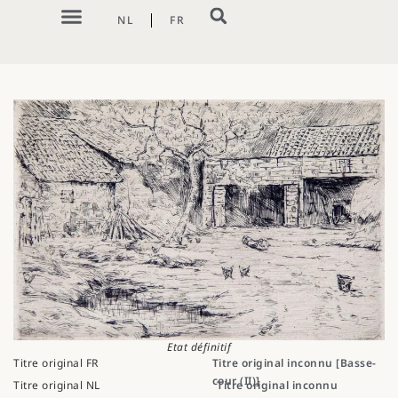
NL
FR
CATALOGUE RAISONNÉ
Etat définitif
Titre original FR
Titre original inconnu [Basse-
cour (II)]
Titre original NL
Titre original inconnu