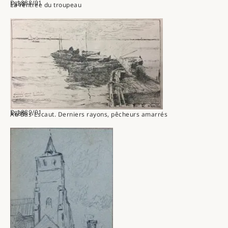
D.1888/01
1888
La rentrée du troupeau
D.1889/01
1889
Au Bas-Escaut. Derniers rayons, pêcheurs amarrés