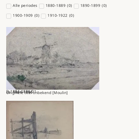
Alle periodes
1880-1889
(
0
)
1890-1899
(
0
)
1900-1909
(
0
)
1910-1922
(
0
)
D.1884-1886/01
ca. 1884-1886
Originele titel onbekend [Moulin]