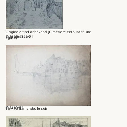
Originele titel onbekend [Cimetière entourant une
D.1890-1895/01
ca. 1890-1895
église]
D.1891/01
ca. 1891
En ville flamande, le soir