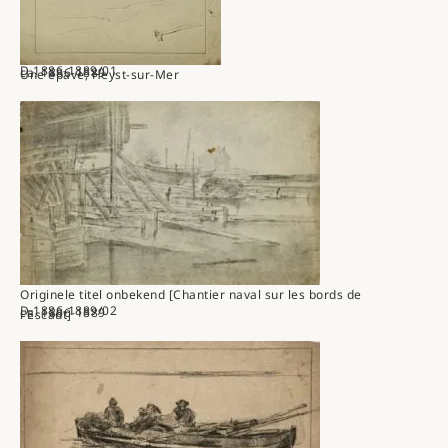
D.1886-1889/01
ca. 1886-1889
Une épave, Heyst-sur-Mer
Originele titel onbekend [Chantier naval sur les bords de
D.1886-1889/02
ca. 1886-1889
l'Escaut]