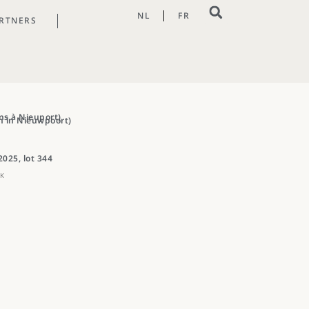
NL
FR
RTNERS
ns à Nieuport)
en in Nieuwpoort)
2025, lot 344
RK