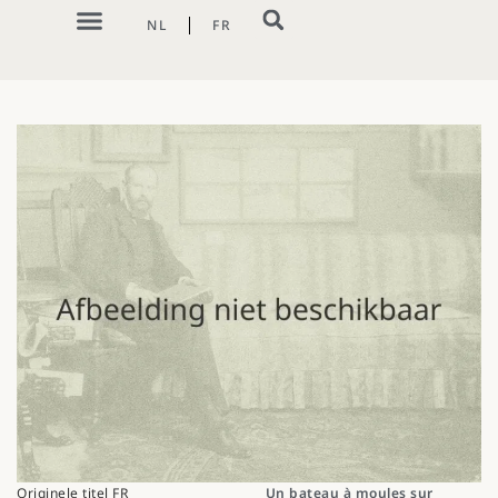
NL
FR
Originele titel FR
Un bateau à moules sur