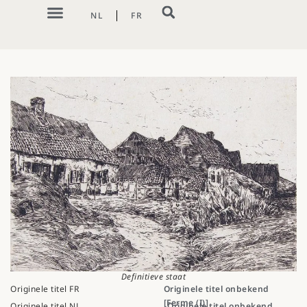
NL
FR
Definitieve staat
Originele titel FR
Originele titel onbekend
[Ferme (I)]
Originele titel NL
Originele titel onbekend