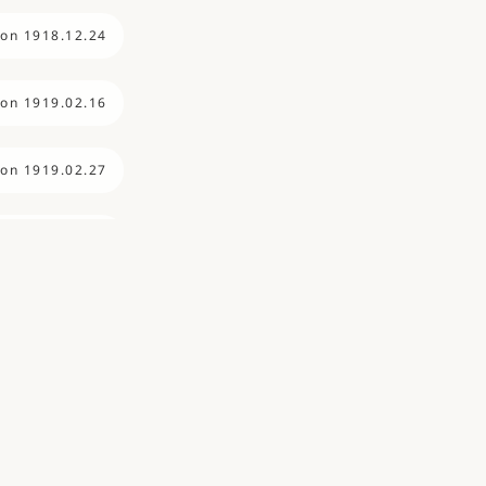
ion 1918.12.24
ion 1919.02.16
ion 1919.02.27
ion 1919.03.01
ion 1919.08.03
ion 1919.09.27
ion 1919.11.01