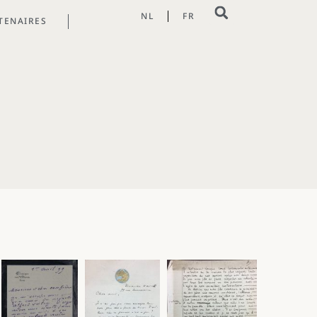
NL
FR
TENAIRES