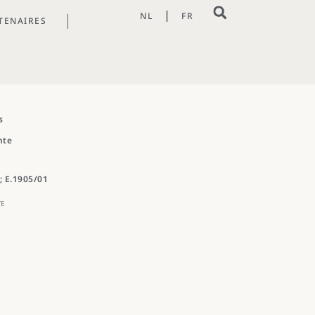
NL
FR
TENAIRES
s
nte
; E.1905/01
TE